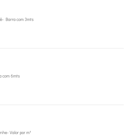
ê- Barra com 3mts
a com 6mts
he- Valor por m¹