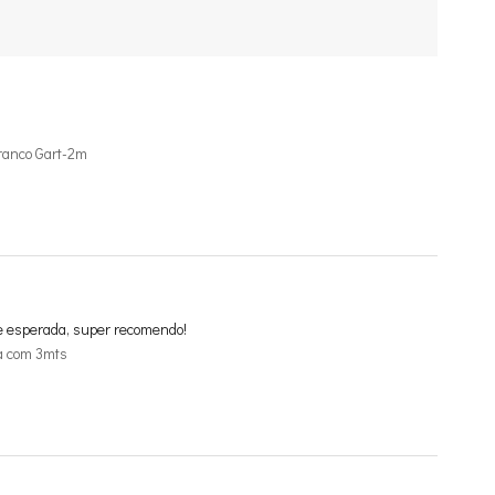
ranco Gart-2m
e esperada, super recomendo!
a com 3mts