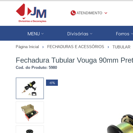
ATENDIMENTO
(48) 3623-1777
MENU
Divisórias
Forros
4836231777
Página Inicial
FECHADURAS E ACESSÓRIOS
TUBULAR
jmdivisorias@jmdecoracoes.com.b
Fechadura Tubular Vouga 90mm Pre
Cod. do Produto: 5980
-6%