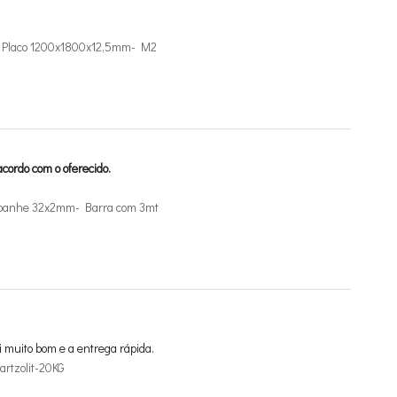
de Placo 1200x1800x12,5mm- M2
cordo com o oferecido.
mpanhe 32x2mm- Barra com 3mt
i muito bom e a entrega rápida.
rtzolit-20KG