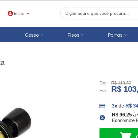
Entrar
Gesso
Pisos
Portas
r
ta
De:
R$ 110,50
R$ 103
Por:
3x
de
R$ 34
R$ 96,25
à 
Economize R