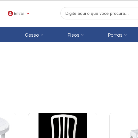
Entrar
Gesso
Pisos
Portas
r