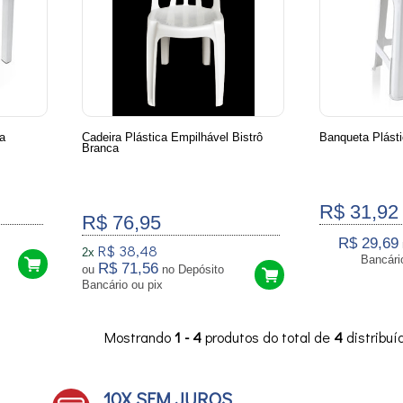
a
Cadeira Plástica Empilhável Bistrô
Banqueta Plást
Branca
R$ 31,92
R$ 76,95
R$ 29,69
R$ 38,48
2x
R$ 71,56
ou
no Depósito
Bancário ou pix
Mostrando
1 - 4
produtos do total de
4
distribu
10X SEM JUROS