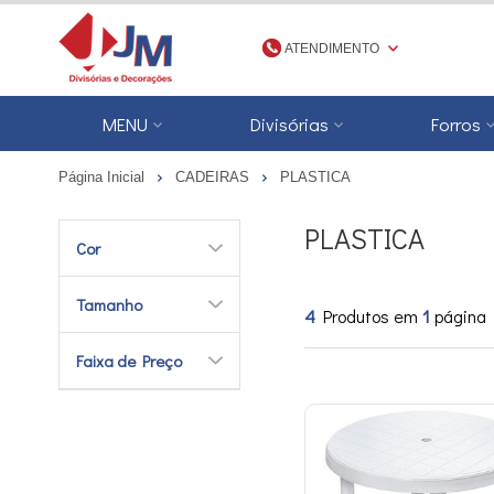
ATENDIMENTO
(48) 3623-1777
MENU
Divisórias
Forros
4836231777
Página Inicial
CADEIRAS
PLASTICA
jmdivisorias@jmdecoracoes.com.b
PLASTICA
Cor
Tamanho
4
Produtos em
1
página
Faixa de Preço