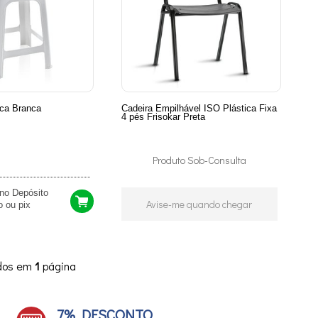
ica Branca
Cadeira Empilhável ISO Plástica Fixa
4 pés Frisokar Preta
Produto Sob-Consulta
no Depósito
Avise-me quando chegar
Bancário ou pix
ídos em
1
página
7% DESCONTO