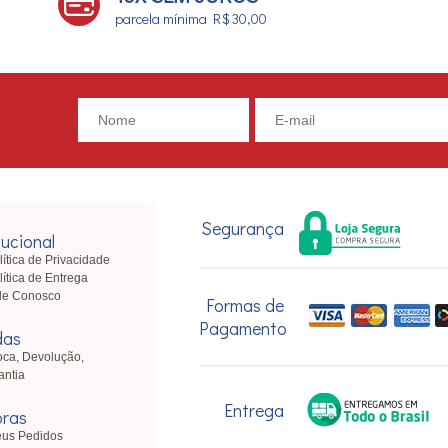
parcela mínima R$ 30,00
Segurança
tucional
lítica de Privacidade
lítica de Entrega
le Conosco
Formas de
Pagamento
das
oca, Devolução,
antia
Entrega
ras
us Pedidos