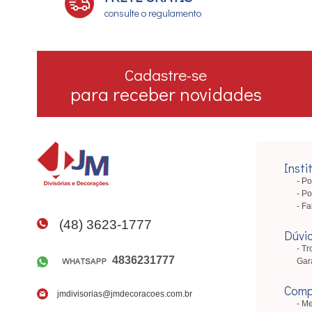
consulte o regulamento
Cadastre-se
para receber novidades
Insti
Po
Po
Fa
(48) 3623-1777
Dúvi
Tr
4836231777
Gar
Comp
jmdivisorias@jmdecoracoes.com.br
Me