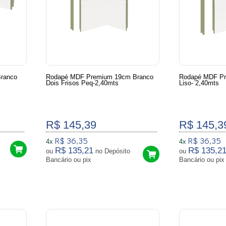
ranco
Rodapé MDF Premium 19cm Branco
Rodapé MDF Pr
Dois Frisos Peq-2,40mts
Liso- 2,40mts
R$ 145,39
R$ 145,3
R$ 36,35
R$ 36,35
4x
4x
R$ 135,21
R$ 135,2
ou
no Depósito
ou
Bancário ou pix
Bancário ou pix