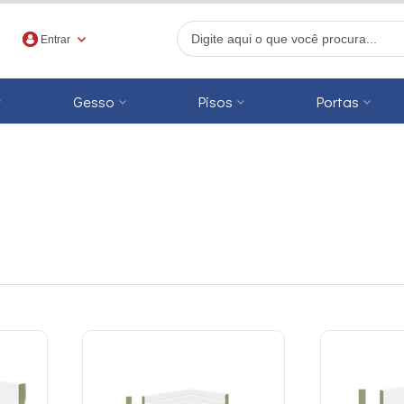
Entrar
Gesso
Pisos
Portas
r