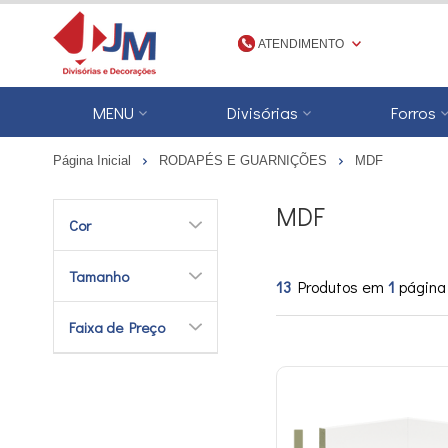
ATENDIMENTO
(48) 3623-1777
MENU
Divisórias
Forros
4836231777
Página Inicial
RODAPÉS E GUARNIÇÕES
MDF
jmdivisorias@jmdecoracoes.com.b
MDF
Cor
Tamanho
13
Produtos em
1
página
Faixa de Preço