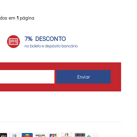
ídos em
1
página
7% DESCONTO
no boleto e depósito bancário