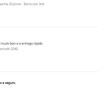
mpanhe 32x2mm- Barra com 3mt
i muito bom e a entrega rápida.
rtzolit-20KG
s e seguro.