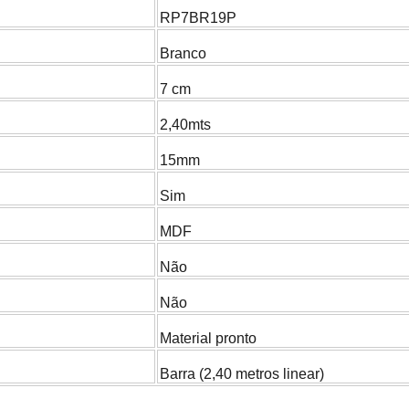
RP7BR19P
Branco
7 cm
2,40mts
15mm
Sim
MDF
Não
Não
Material pronto
Barra (2,40 metros linear)