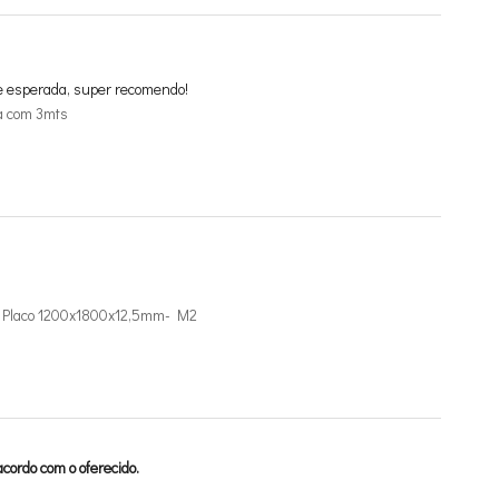
e esperada, super recomendo!
a com 3mts
de Placo 1200x1800x12,5mm- M2
cordo com o oferecido.