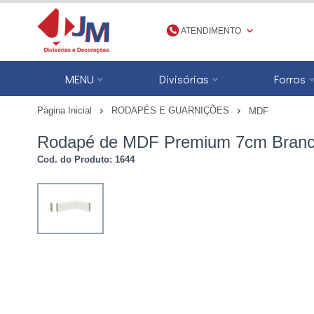
ATENDIMENTO
(48) 3623-1777
MENU
Divisórias
Forros
4836231777
Página Inicial
RODAPÉS E GUARNIÇÕES
MDF
jmdivisorias@jmdecoracoes.com.b
Rodapé de MDF Premium 7cm Branco
Cod. do Produto: 1644