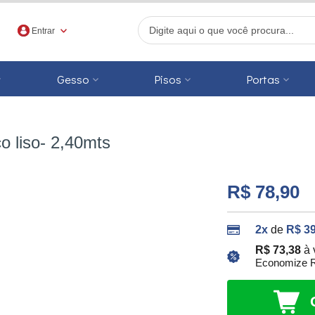
Entrar
Gesso
Pisos
Portas
r
 liso- 2,40mts
R$ 78,90
2x
de
R$ 39
R$ 73,38
à 
Economize R