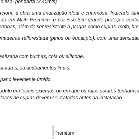
iso- por barra (2,40mts)
iona à obra uma finalização ideal e charmosa. Indicado tant
uzido em MDF Premium, e por isso tem grande proteção contr
erranas, além de ser resistente a pragas como cupins, mofo, bro
 madeiras reflorestada (pinus ou eucalipto), com uma densida
ealizada com buchas, cola ou silicone.
inturas, ou acabamentos finais.
m pano levemente úmido.
oduto em locais externos ou em que os raios solares tenham inc
 focos de cupins devem ser tratados antes da instalação.
Premium