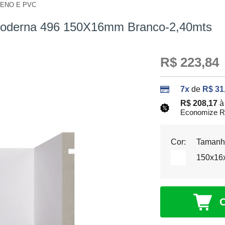
RENO E PVC
r
 Moderna 496 150X16mm Branco-2,40mts
R$ 223,84
7x
de
R$ 31
R$ 208,17
à
Economize R
Cor:
Tamanh
150x16