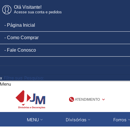
Olá Visitante!
Acesse sua conta e pedidos
Página Inicial
Como Comprar
Fale Conosco
x
Filtre sua Pesquisa:
Menu
ATENDIMENTO
(48) 3623-1777
MENU
Divisórias
Forros
4836231777