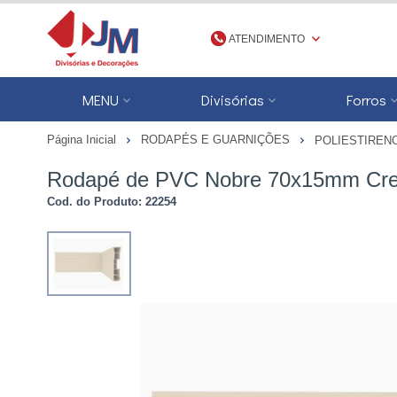
ATENDIMENTO
(48) 3623-1777
MENU
Divisórias
Forros
4836231777
Página Inicial
RODAPÉS E GUARNIÇÕES
POLIESTIREN
jmdivisorias@jmdecoracoes.com.b
Rodapé de PVC Nobre 70x15mm Cre
Cod. do Produto: 22254