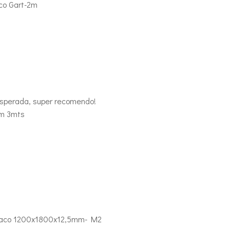
co Gart-2m
esperada, super recomendo!
om 3mts
Placo 1200x1800x12,5mm- M2