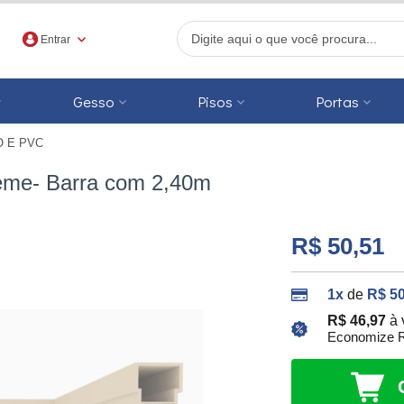
Entrar
Gesso
Pisos
Portas
O E PVC
r
me- Barra com 2,40m
R$ 50,51
1x
de
R$ 50
R$ 46,97
à 
Economize R