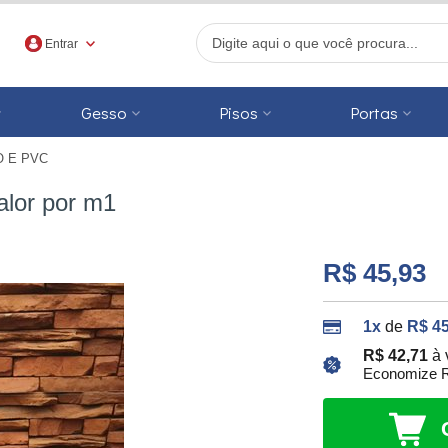
Entrar
Gesso
Pisos
Portas
O E PVC
r
lor por m1
R$ 45,93
1x
de
R$ 45
R$ 42,71
à 
Economize R