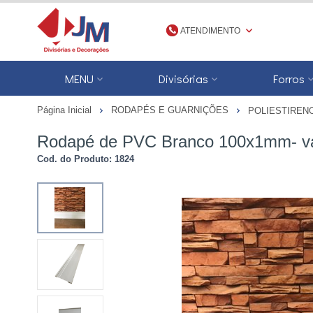
ATENDIMENTO
(48) 3623-1777
MENU
Divisórias
Forros
4836231777
Página Inicial
RODAPÉS E GUARNIÇÕES
POLIESTIREN
jmdivisorias@jmdecoracoes.com.b
Rodapé de PVC Branco 100x1mm- va
Cod. do Produto: 1824