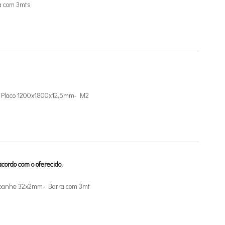
a com 3mts
de Placo 1200x1800x12,5mm- M2
cordo com o oferecido.
mpanhe 32x2mm- Barra com 3mt