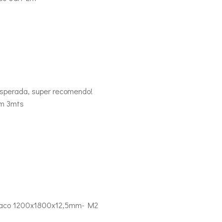
esperada, super recomendo!
om 3mts
Placo 1200x1800x12,5mm- M2