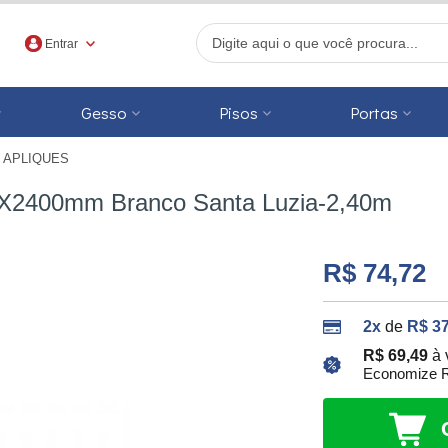
Entrar
Gesso
Pisos
Portas
 APLIQUES
r
7X2400mm Branco Santa Luzia-2,40m
R$ 74,72
2x
de
R$ 37
R$ 69,49
à 
Economize R