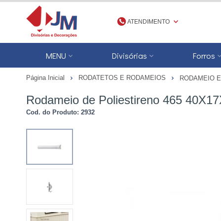
ATENDIMENTO
(48) 3623-1777
MENU
Divisórias
Forros
4836231777
Página Inicial
RODATETOS E RODAMEIOS
RODAMEIO E
jmdivisorias@jmdecoracoes.com.b
Rodameio de Poliestireno 465 40X1
Cod. do Produto: 2932