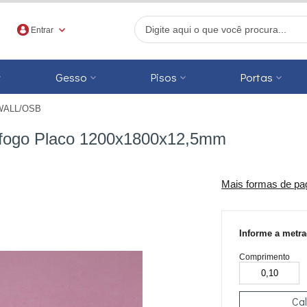
Entrar
Gesso
Pisos
Portas
WALL/OSB
r
ao fogo Placo 1200x1800x12,5mm
Mais formas de p
Informe a metr
Comprimento
Cal