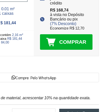
crédito
e
0.01 m²
R$ 168,74
1 caixas
à vista no Depósito
Bancário ou pix
$ 181,44
(7% Desconto)
Economize R$ 12,70
a contém
2,16 m²
caixa
R$ 181,44
COMPRAR
 84,00
Compre Pelo WhatsApp
ta de material, acrescentar 10% na quantidade exata.