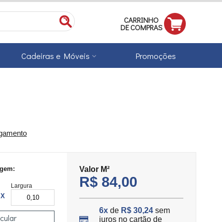
CARRINHO
DE COMPRAS
Cadeiras e Móveis
Promoções
agamento
agem:
Valor
M²
R$ 84,00
Largura
X
6x
de
R$ 30,24
sem
cular
juros no cartão de