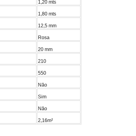
1,20 mts
1,80 mts
12,5 mm
Rosa
20 mm
210
550
Não
Sim
Não
2,16m²