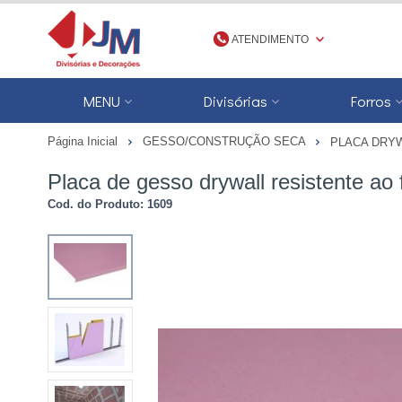
ATENDIMENTO
(48) 3623-1777
MENU
Divisórias
Forros
4836231777
Página Inicial
GESSO/CONSTRUÇÃO SECA
PLACA DRY
jmdivisorias@jmdecoracoes.com.b
Placa de gesso drywall resistente 
Cod. do Produto: 1609