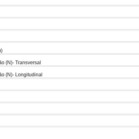
m)
ão (N)- Transversal
ão (N)- Longitudinal