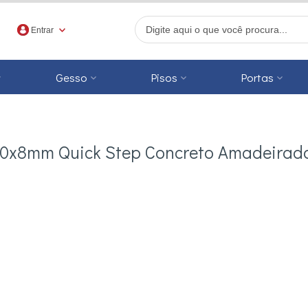
Entrar
Gesso
Pisos
Portas
r
80x8mm Quick Step Concreto Amadeirad