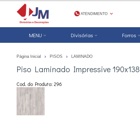
ATENDIMENTO
(48) 3623-1777
MENU
Divisórias
Forros
4836231777
Página Inicial
PISOS
LAMINADO
jmdivisorias@jmdecoracoes.com.b
Piso Laminado Impressive 190x13
Cod. do Produto: 296