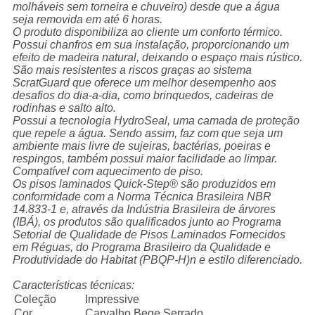
molháveis sem torneira e chuveiro) desde que a água
seja removida em até 6 horas.
O produto disponibiliza ao cliente um conforto térmico.
Possui chanfros em sua instalação, proporcionando um
efeito de madeira natural, deixando o espaço mais rústico.
São mais resistentes a riscos graças ao sistema
ScratGuard que oferece um melhor desempenho aos
desafios do dia-a-dia, como brinquedos, cadeiras de
rodinhas e salto alto.
Possui a tecnologia HydroSeal, uma camada de proteção
que repele a água. Sendo assim, faz com que seja um
ambiente mais livre de sujeiras, bactérias, poeiras e
respingos, também possui maior facilidade ao limpar.
Compatível com aquecimento de piso.
Os pisos laminados Quick-Step® são produzidos em
conformidade com a Norma Técnica Brasileira NBR
14.833-1 e, através da Indústria Brasileira de árvores
(IBÁ), os produtos são qualificados junto ao Programa
Setorial de Qualidade de Pisos Laminados Fornecidos
em Réguas, do Programa Brasileiro da Qualidade e
Produtividade do Habitat (PBQP-H)n e estilo diferenciado.
Características técnicas:
Coleção
Impressive
Cor
Carvalho Bege Serrado