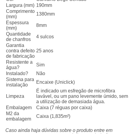
Largura (mm)
190mm
Comprimento
1380mm
(mm)
Espessura
8mm
(mm)
Quantidade
4 sulcos
de chanfros
Garantia
contra defeito
25 anos
de fabricação
Resistente a
Sim
gua?
Instalado?
Não
Sistema para
Encaixe (Uniclick)
instalação
É indicado um esfregão de microfibra
Limpeza
lavável, ou um pano levemente úmido, sem
a utilização de demasiada água.
Embalagem
Caixa (7 réguas por caixa)
M2 da
Caixa (1,835m²)
embalagem
Caso ainda haja dúvidas sobre o produto entre em