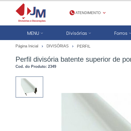
ATENDIMENTO
(48) 3623-1777
MENU
Divisórias
Forros
4836231777
Página Inicial
DIVISÓRIAS
PERFIL
jmdivisorias@jmdecoracoes.com.b
Perfil divisória batente superior d
Cod. do Produto: 2349