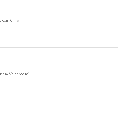
a com 6mts
he- Valor por m¹