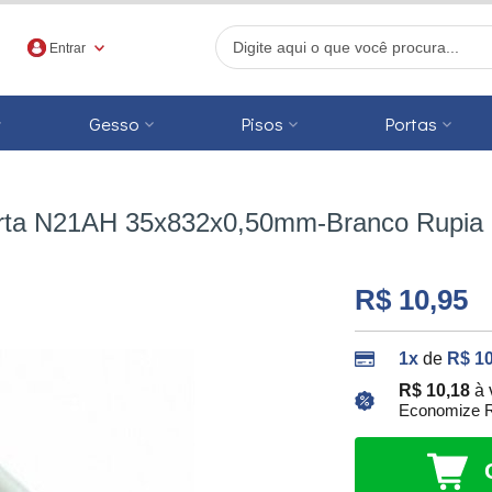
Entrar
Gesso
Pisos
Portas
r
e porta N21AH 35x832x0,50mm-Branco Rupia
R$ 10,95
1x
de
R$ 10
R$ 10,18
à 
Economize R