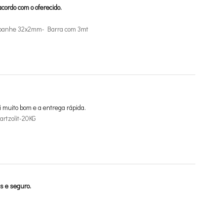
cordo com o oferecido.
mpanhe 32x2mm- Barra com 3mt
i muito bom e a entrega rápida.
rtzolit-20KG
s e seguro.