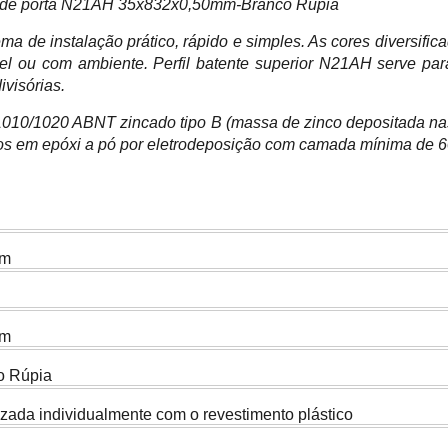
rior de porta N21AH 35x832x0,50mm-Branco Rupia
tema de instalação prático, rápido e simples. As cores diversif
el ou com ambiente. Perfil batente superior N21AH serve par
ivisórias.
a 1010/1020 ABNT zincado tipo B (massa de zinco depositada n
ados em epóxi a pó por eletrodeposição com camada mínima de 6
mm
mm
o Rúpia
izada individualmente com o revestimento plástico