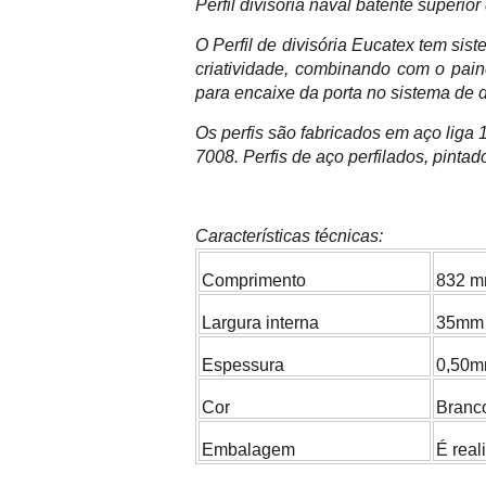
Perfil divisória naval batente supe
O Perfil de divisória Eucatex tem sis
criatividade, combinando com o pain
para encaixe da porta no sistema de d
Os perfis são fabricados em aço lig
7008. Perfis de aço perfilados, pint
Características técnicas:
Comprimento
832 
Largura interna
35mm
Espessura
0,50
Cor
Branc
Embalagem
É real