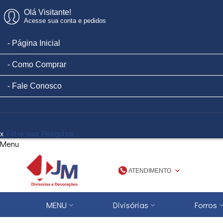
Olá Visitante!
Acesse sua conta e pedidos
Página Inicial
Como Comprar
Fale Conosco
x
Filtre sua Pesquisa:
Menu
ATENDIMENTO
(48) 3623-1777
MENU
Divisórias
Forros
4836231777