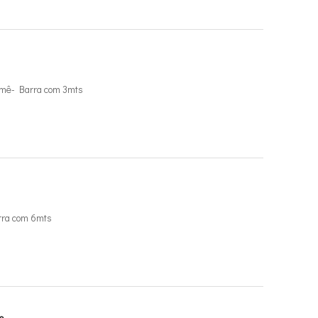
mê- Barra com 3mts
rra com 6mts
o