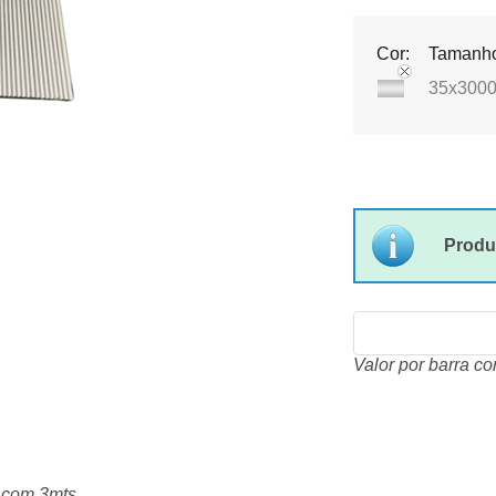
Cor:
Tamanh
35x300
Produ
Valor por barra c
a com 3mts