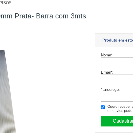
PISOS
r
00mm Prata- Barra com 3mts
Produto em esto
Nome
*
:
Email
*
:
*Endereço:
Quero receber po
de envios pode 