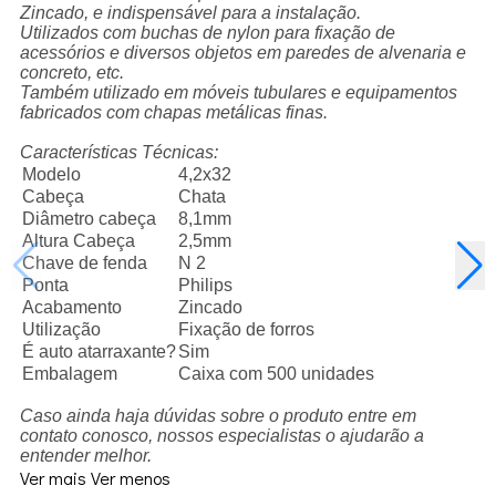
Zincado, e indispensável para a instalação.
Utilizados com buchas de nylon para fixação de
acessórios e diversos objetos em paredes de alvenaria e
concreto, etc.
Também utilizado em móveis tubulares e equipamentos
fabricados com chapas metálicas finas.
Características Técnicas:
Modelo
4,2x32
Cabeça
Chata
Diâmetro cabeça
8,1mm
Altura Cabeça
2,5mm
Chave de fenda
N 2
Ponta
Philips
Acabamento
Zincado
Utilização
Fixação de forros
É auto atarraxante?
Sim
Embalagem
Caixa com 500 unidades
Caso ainda haja dúvidas sobre o produto entre em
contato conosco, nossos especialistas o ajudarão a
entender melhor.
Ver mais
Ver menos