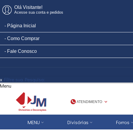
Olá Visitante!
Acesse sua conta e pedidos
Página Inicial
Como Comprar
Fale Conosco
x
Filtre sua Pesquisa:
Menu
ATENDIMENTO
(48) 3623-1777
MENU
Divisórias
Forros
4836231777