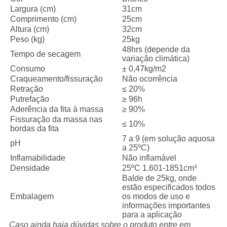
Largura (cm)
31cm
Comprimento (cm)
25cm
Altura (cm)
32cm
Peso (kg)
25kg
48hrs (depende da
Tempo de secagem
variação climática)
Consumo
± 0,47kg/m2
Craqueamento/fissuração
Não ocorrência
Retração
≤ 20%
Putrefação
≥ 96h
Aderência da fita à massa
≥ 90%
Fissuração da massa nas
≤ 10%
bordas da fita
7 a 9 (em solução aquosa
pH
a 25ºC)
Inflamabilidade
Não inflamável
Densidade
25ºC 1.601-1851cm³
Balde de 25kg, onde
estão especificados todos
Embalagem
os modos de uso e
informações importantes
para a aplicação
Caso ainda haja dúvidas sobre o produto entre em