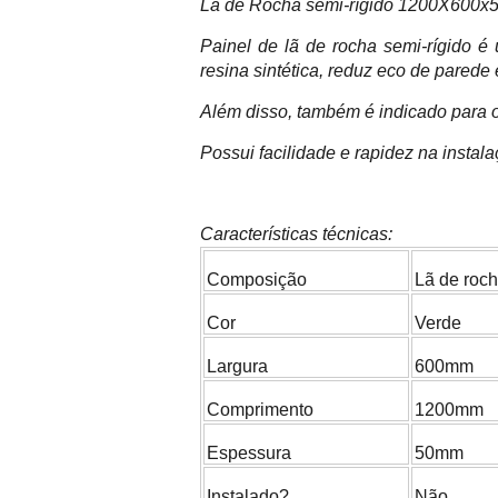
Lã de Rocha semi-rígido 1200X600x5
Painel de lã de rocha semi-rígido é
resina sintética, reduz eco de parede 
Além disso, também é indicado para o 
Possui facilidade e rapidez na insta
Características técnicas:
Composição
Lã de roc
Cor
Verde
Largura
600mm
Comprimento
1200mm
Espessura
50mm
Instalado?
Não