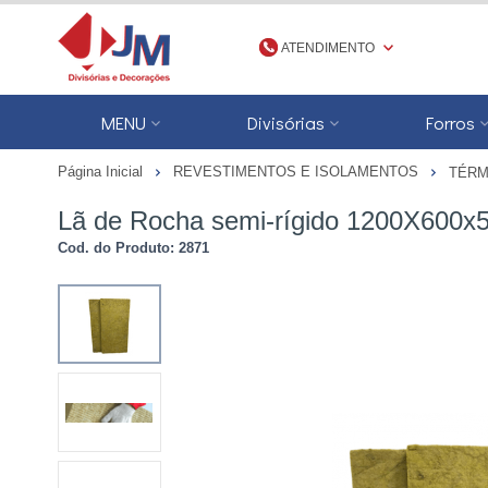
ATENDIMENTO
(48) 3623-1777
MENU
Divisórias
Forros
4836231777
Página Inicial
REVESTIMENTOS E ISOLAMENTOS
TÉRM
jmdivisorias@jmdecoracoes.com.b
Lã de Rocha semi-rígido 1200X600x
Cod. do Produto: 2871