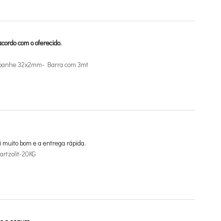
cordo com o oferecido.
mpanhe 32x2mm- Barra com 3mt
i muito bom e a entrega rápida.
rtzolit-20KG