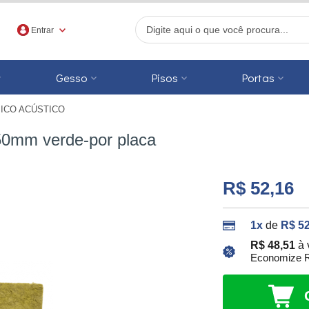
Entrar
Gesso
Pisos
Portas
ICO ACÚSTICO
r
50mm verde-por placa
R$ 52,16
1x
de
R$ 52
R$ 48,51
à 
Economize R