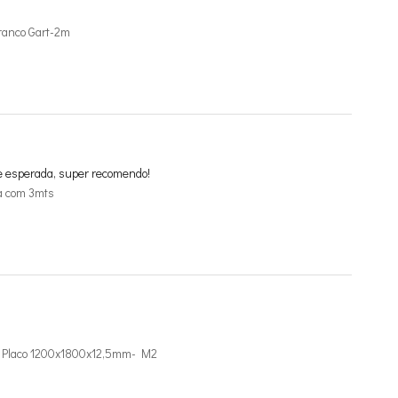
ranco Gart-2m
e esperada, super recomendo!
a com 3mts
de Placo 1200x1800x12,5mm- M2