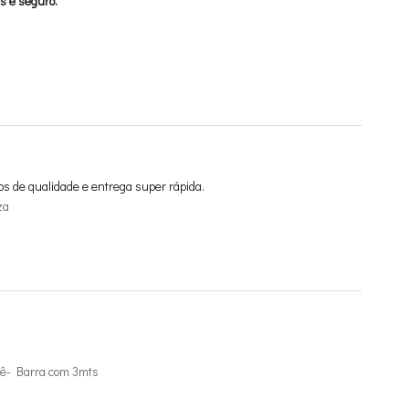
s e seguro.
os de qualidade e entrega super rápida.
za
ê- Barra com 3mts