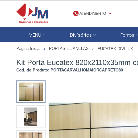
ATENDIMENTO
(48) 3623-1777
MENU
Divisórias
Forros
4836231777
Página Inicial
PORTAS E JANELAS
EUCATEX DIVILUX
jmdivisorias@jmdecoracoes.com.b
Kit Porta Eucatex 820x2110x35mm co
Cod. do Produto: PORTACARVALHOMAIORCAPRETO80