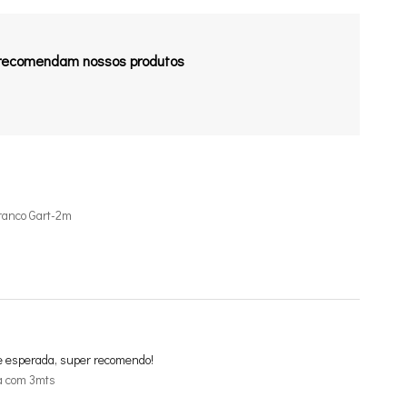
 recomendam nossos produtos
ranco Gart-2m
e esperada, super recomendo!
a com 3mts