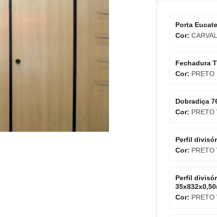
Porta Eucat
Cor:
CARVAL
Fechadura T
Cor:
PRETO
Dobradiça 7
Cor:
PRETO
Perfil divis
Cor:
PRETO
Perfil divis
35x832x0,5
Cor:
PRETO