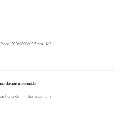
de Placo 1200x1800x12,5mm- M2
cordo com o oferecido.
mpanhe 32x2mm- Barra com 3mt