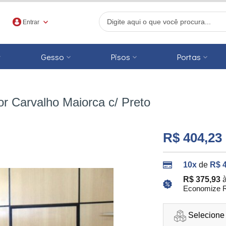
Entrar
Gesso
Pisos
Portas
r
r Carvalho Maiorca c/ Preto
R$ 404,23
10x
de
R$ 
R$ 375,93
Economize R
Selecione