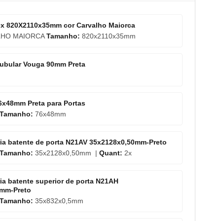
ex 820X2110x35mm cor Carvalho Maiorca
HO MAIORCA
Tamanho:
820x2110x35mm
ubular Vouga 90mm Preta
6x48mm Preta para Portas
Tamanho:
76x48mm
ória batente de porta N21AV 35x2128x0,50mm-Preto
Tamanho:
35x2128x0,50mm |
Quant:
2x
ória batente superior de porta N21AH
0mm-Preto
Tamanho:
35x832x0,5mm