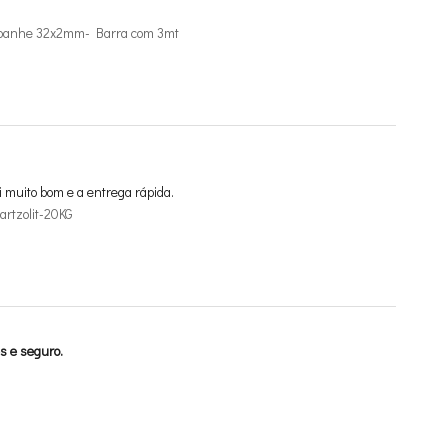
mpanhe 32x2mm- Barra com 3mt
i muito bom e a entrega rápida.
rtzolit-20KG
s e seguro.