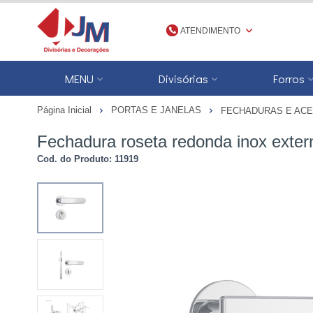
ATENDIMENTO
(48) 3623-1777
MENU
Divisórias
Forros
4836231777
Página Inicial
PORTAS E JANELAS
FECHADURAS E ACE
jmdivisorias@jmdecoracoes.com.b
Fechadura roseta redonda inox exte
Cod. do Produto: 11919