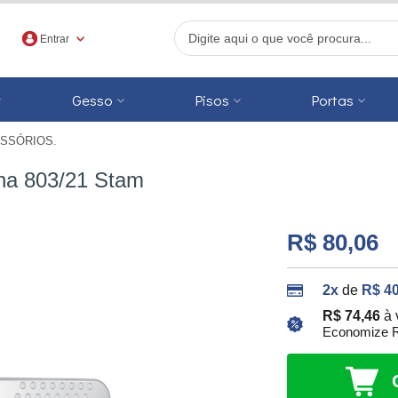
Entrar
Gesso
Pisos
Portas
SSÓRIOS.
r
rna 803/21 Stam
R$ 80,06
2x
de
R$ 40
R$ 74,46
à 
Economize R