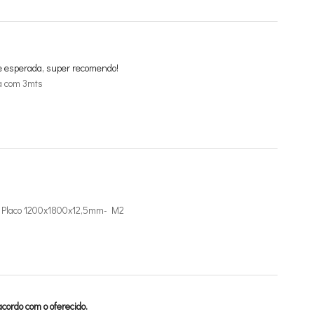
e esperada, super recomendo!
a com 3mts
de Placo 1200x1800x12,5mm- M2
cordo com o oferecido.