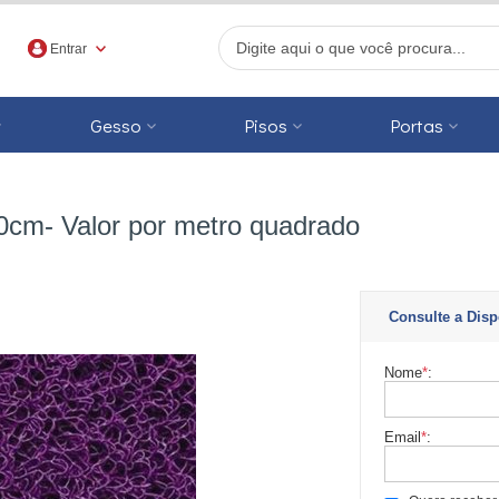
Entrar
Gesso
Pisos
Portas
r
cm- Valor por metro quadrado
Consulte a Disp
Nome
*
:
Email
*
: