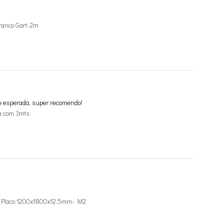
ranco Gart-2m
e esperada, super recomendo!
a com 3mts
de Placo 1200x1800x12,5mm- M2