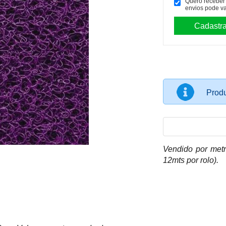
Quero receber p
envios pode va
Prod
Vendido por metr
12mts por rolo).