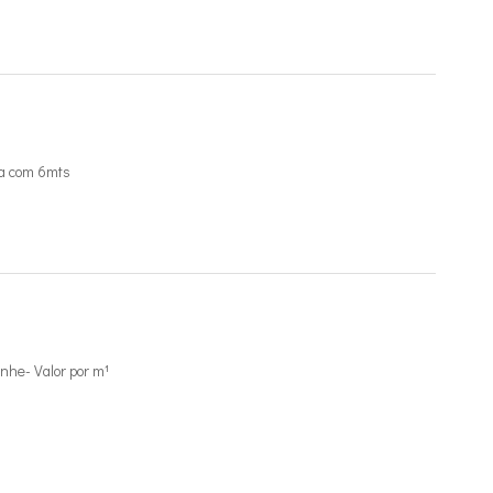
a com 6mts
he- Valor por m¹