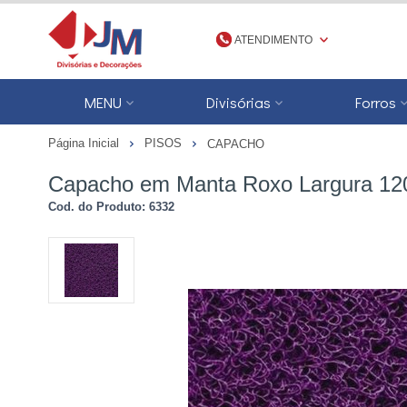
ATENDIMENTO
(48) 3623-1777
MENU
Divisórias
Forros
4836231777
Página Inicial
PISOS
CAPACHO
jmdivisorias@jmdecoracoes.com.b
Capacho em Manta Roxo Largura 120
Cod. do Produto: 6332