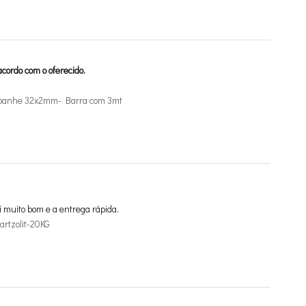
cordo com o oferecido.
mpanhe 32x2mm- Barra com 3mt
i muito bom e a entrega rápida.
rtzolit-20KG