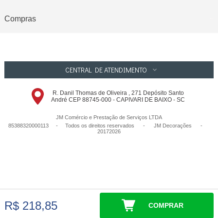
Compras
CENTRAL DE ATENDIMENTO
R. Danil Thomas de Oliveira , 271 Depósito Santo
André CEP 88745-000 - CAPIVARI DE BAIXO - SC
JM Comércio e Prestação de Serviços LTDA
85388320000113 - Todos os direitos reservados
-
JM Decorações
-
20172026
R$ 218,85
COMPRAR