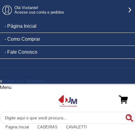
Olá Visitante!
Acesse sua conta e pedidos
Disponibilidade
Página Inicial
de
Como Comprar
Produto
Fale Conosco
P
r
o
x
Filtre sua Pesquisa:
d
Menu
u
t
o
D
i
s
p
Página Inicial
CADEIRAS
CAVALETTI
o