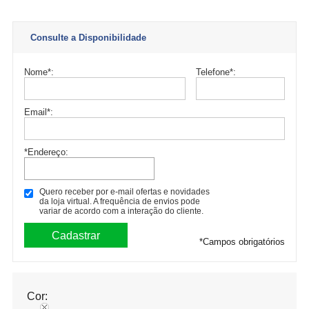
l
o
r
Consulte a Disponibilidade
e
s
Nome
*
:
Telefone
*
:
.
Email
*
:
*Endereço:
Quero receber por e-mail ofertas e novidades
da loja virtual. A frequência de envios pode
variar de acordo com a interação do cliente.
*
Campos obrigatórios
Cor: