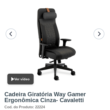
n
í
v
e
l
-
C
o
n
s
u
l
t
e
n
o
s
Ver vídeo
p
a
Cadeira Giratória Way Gamer
r
a
Ergonômica Cinza- Cavaletti
v
Cod. do Produto: 22224
a