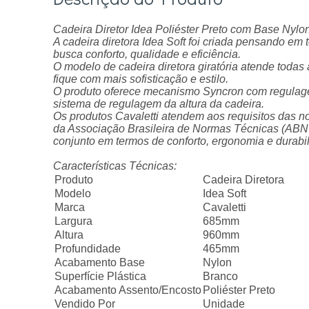
Cadeira Diretor Idea Poliéster Preto com Base Nylo
A cadeira diretora Idea Soft foi criada pensando em 
busca conforto, qualidade e eficiência.
O modelo de cadeira diretora giratória atende tod
fique com mais sofisticação e estilo.
O produto oferece mecanismo Syncron com regulagem 
sistema de regulagem da altura da cadeira.
Os produtos Cavaletti atendem aos requisitos das 
da Associação Brasileira de Normas Técnicas (ABNT),
conjunto em termos de conforto, ergonomia e durabi
Características Técnicas:
Produto
Cadeira Diretora
Modelo
Idea Soft
Marca
Cavaletti
Largura
685mm
Altura
960mm
Profundidade
465mm
Acabamento Base
Nylon
Superfície Plástica
Branco
Acabamento Assento/Encosto
Poliéster Preto
Vendido Por
Unidade