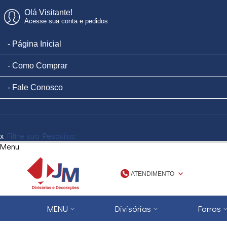
Olá Visitante!
Acesse sua conta e pedidos
Página Inicial
Como Comprar
Fale Conosco
x
Filtre sua Pesquisa:
Menu
ATENDIMENTO
(48) 3623-1777
MENU
Divisórias
Forros
4836231777