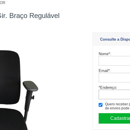
TOR
r
ir. Braço Regulável
Consulte a Disp
Nome
*
:
Email
*
:
*Endereço:
Quero receber po
de envios pode 