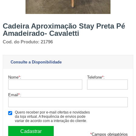
n
í
v
e
Cadeira Aproximação Stay Preta Pé
l
-
Amadeirado- Cavaletti
C
Cod. do Produto: 21796
o
n
s
u
Consulte a Disponibilidade
l
t
Nome
*
:
Telefone
*
:
e
n
o
Email
*
:
s
p
a
Quero receber por e-mail ofertas e novidades
r
da loja virtual. A frequência de envios pode
variar de acordo com a interação do cliente.
a
v
*
Campos obrigatórios
a