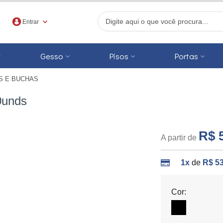
Entrar
Gesso
Pisos
Portas
S E BUCHAS
r
0unds
R$ 
A partir de
1x
de
R$ 53
Cor: