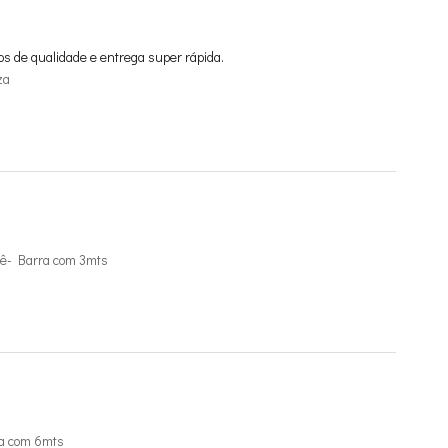
os de qualidade e entrega super rápida.
za
ê- Barra com 3mts
a com 6mts