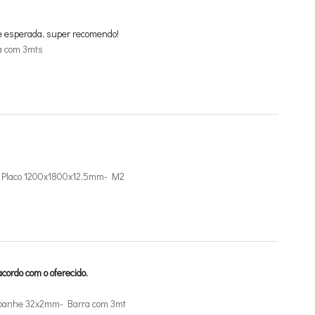
e esperada, super recomendo!
a com 3mts
de Placo 1200x1800x12,5mm- M2
cordo com o oferecido.
mpanhe 32x2mm- Barra com 3mt