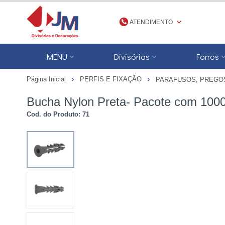
ATENDIMENTO
(48) 3623-1777
MENU
Divisórias
Forros
4836231777
Página Inicial
PERFIS E FIXAÇÃO
PARAFUSOS, PREGO
jmdivisorias@jmdecoracoes.com.b
Bucha Nylon Preta- Pacote com 100
Cod. do Produto: 71