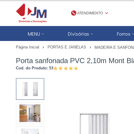
ATENDIMENTO
(48) 3623-1777
MENU
Divisórias
Forros
4836231777
Página Inicial
PORTAS E JANELAS
MADEIRA E SANFON
jmdivisorias@jmdecoracoes.com.b
Porta sanfonada PVC 2,10m Mont Bla
Cod. do Produto: 53