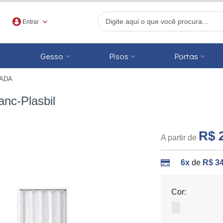
Entrar
Gesso
Pisos
Portas
ADA
r
nc-Plasbil
R$ 
A partir de
6x
de
R$ 34
Cor: