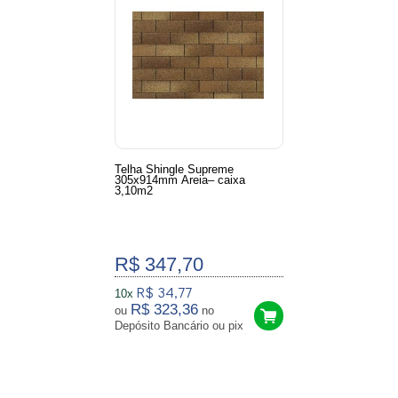
Telha Shingle Supreme
305x914mm Areia– caixa
3,10m2
R$ 347,70
R$ 34,77
10x
R$ 323,36
ou
no
Depósito Bancário ou pix
3
Produtos