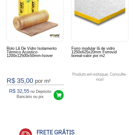
Rolo Lã De Vidro Isolamento
Forro modular lã de vidro
Térmico Acústico
1250x625x20mm Forrovid
1200x12500x50mm-Isover
boreal-valor por m2
Produto em estoque. Consulte-
nos!
R$ 35,00
por m²
R$ 32,55
no Depósito
Bancário ou pix
2
Produtos
FRETE GRÁTIS