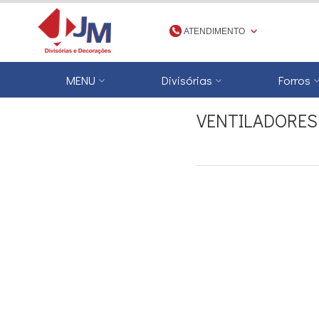
ATENDIMENTO
(48) 3623-1777
MENU
Divisórias
Forros
4836231777
VENTILADORES
jmdivisorias@jmdecoracoes.com.b