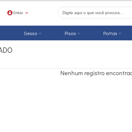
Entrar
Gesso
Pisos
Portas
ADO
r
Nenhum registro encontrad