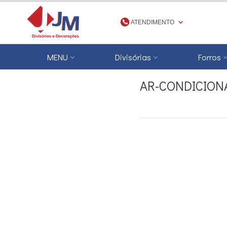
ATENDIMENTO
(48) 3623-1777
MENU
Divisórias
Forros
4836231777
AR-CONDICION
jmdivisorias@jmdecoracoes.com.b