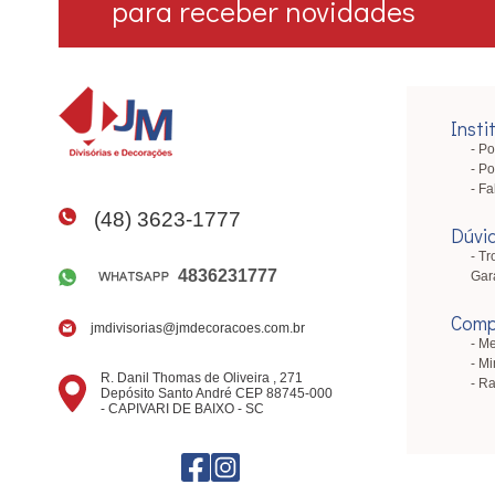
para receber novidades
Insti
Po
Po
Fa
(48) 3623-1777
Dúvi
Tr
4836231777
Gar
Comp
jmdivisorias@jmdecoracoes.com.br
Me
Mi
R. Danil Thomas de Oliveira , 271
Ra
Depósito Santo André CEP 88745-000
- CAPIVARI DE BAIXO - SC