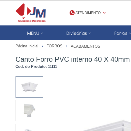
ATENDIMENTO
(48) 3623-1777
MENU
Divisórias
Forros
4836231777
Página Inicial
FORROS
ACABAMENTOS
jmdivisorias@jmdecoracoes.com.b
Canto Forro PVC interno 40 X 40mm
Cod. do Produto: 11111