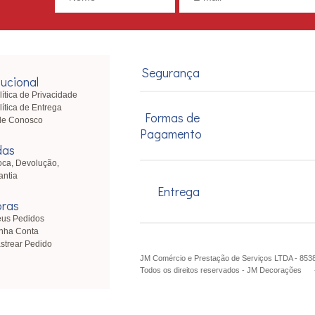
Segurança
tucional
lítica de Privacidade
lítica de Entrega
Formas de
le Conosco
Pagamento
das
oca, Devolução,
antia
Entrega
ras
us Pedidos
nha Conta
strear Pedido
JM Comércio e Prestação de Serviços LTDA - 85
Todos os direitos reservados
-
JM Decorações