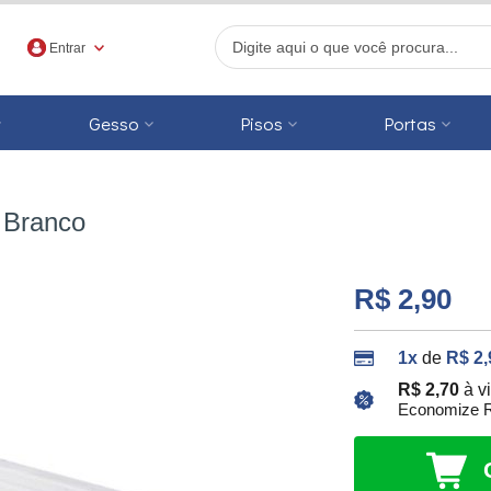
Entrar
Gesso
Pisos
Portas
r
 Branco
R$ 2,90
1x
de
R$ 2,
R$ 2,70
à v
Economize R