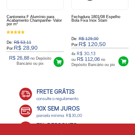
Cantoneira F Alumínio para
Fechadura 1801/08 Espelho
Acabamento Champanhe- Valor
Bola Fixa Inox Stam
por m¹
R$ 129,00
De:
R$ 53,11
De:
R$ 120,50
Por:
R$ 28,90
Por:
R$ 30,13
4x
R$ 26,88
no Depósito
R$ 112,06
ou
no
Bancário ou pix
Depósito Bancário ou pix
FRETE GRÁTIS
consulte o regulamento
10X SEM JUROS
parcela mínima R$ 30,00
7% DESCONTO
no boleto e depósito bancário