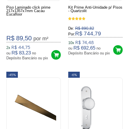
Piso Laminado click prime
Kit Prime Anti-Umidade p/ Pisos
217x1357x7mm Cacau
- Quartzolit
Eucafloor
R$ 890,82
De:
R$ 744,79
Por:
R$ 89,50
por m²
R$ 74,48
10x
R$ 44,75
R$ 692,65
2x
ou
no
R$ 83,23
ou
no
Depósito Bancário ou pix
Depósito Bancário ou pix
-45%
-6%