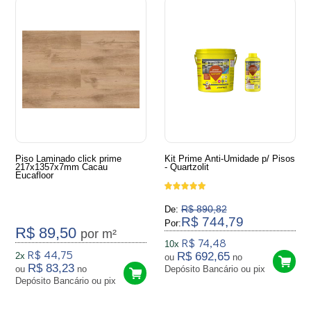
Piso Laminado click prime
Kit Prime Anti-Umidade p/ Pisos
217x1357x7mm Cacau
- Quartzolit
Eucafloor
R$ 890,82
De:
R$ 744,79
Por:
R$ 89,50
por m²
R$ 74,48
10x
R$ 44,75
R$ 692,65
2x
ou
no
R$ 83,23
ou
no
Depósito Bancário ou pix
Depósito Bancário ou pix