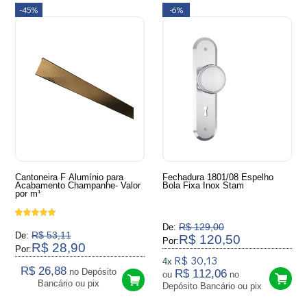
-45%
-6%
Cantoneira F Alumínio para
Fechadura 1801/08 Espelho
Acabamento Champanhe- Valor
Bola Fixa Inox Stam
por m¹
R$ 129,00
De:
R$ 53,11
De:
R$ 120,50
Por:
R$ 28,90
Por:
R$ 30,13
4x
R$ 26,88
no Depósito
R$ 112,06
ou
no
Bancário ou pix
Depósito Bancário ou pix